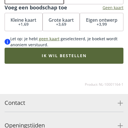
bestel onze luxe bonbons of heerlijke chocolaatjes
Voeg een boodschap toe
erbij en maak de verrassing compleet.
Geen kaart
Kleine kaart
Grote kaart
Eigen ontwerp
+1,69
+3,69
+3,99
Let op: je hebt
geen kaart
geselecteerd, je boeket wordt
anoniem verstuurd.
IK WIL BESTELLEN
Product: NL-10001164-1
Contact
Openingstijden