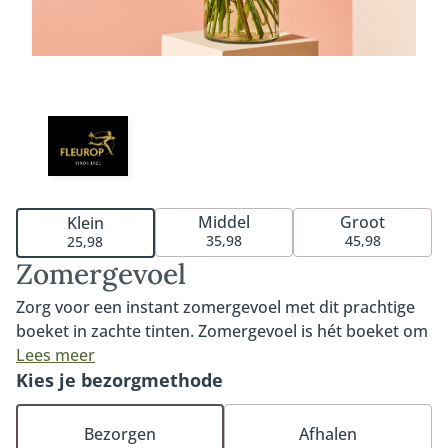
Middel
Groot
Klein
35,98
45,98
25,98
Zomergevoel
Zorg voor een instant zomergevoel met dit prachtige
boeket in zachte tinten. Zomergevoel is hét boeket om
de zomer in huis te halen. De prachtige leeuwenbek in
Lees meer
combinatie met de kleurrijke gerbera zorgt voor een
Kies je bezorgmethode
onweerstaanbaar geheel. Een luchtig zomerboeket
waar je iedereen blij mee maakt. Exclusief vaas. Tip:
Bezorgen
Afhalen