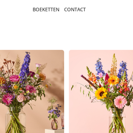
BOEKETTEN
CONTACT
BEDANKT EN GEBOORTE
BETERSCHAP EN STERKTE
PLUK EN VELDBOEKETTEN
POPULAIRE BOEKETTEN
ROUW EN CONDOLEANCE
ROZEN
LUXE-CADEAUBOEKETTEN
SEIZOENSBOEKETTEN
VERJAARDAG EN FELICITATIE
STRUCTUURBOEKET