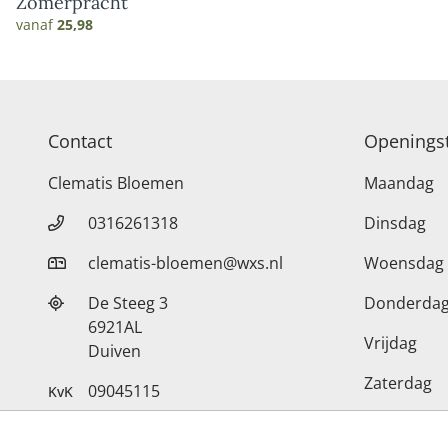
Zomerpracht
vanaf
25,98
Contact
Openingst
Clematis Bloemen
Maandag
0316261318
Dinsdag
clematis-bloemen@wxs.nl
Woensdag
De Steeg 3
Donderda
6921AL
Vrijdag
Duiven
Zaterdag
09045115
KvK
Zondag
NL001858093B36
BTW