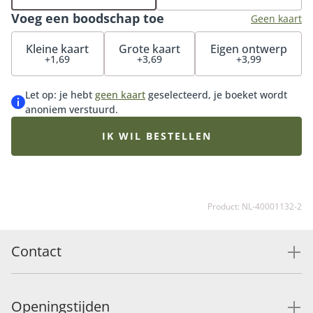
Voeg een boodschap toe
Geen kaart
Kleine kaart
Grote kaart
Eigen ontwerp
+1,69
+3,69
+3,99
Let op: je hebt
geen kaart
geselecteerd, je boeket wordt
anoniem verstuurd.
IK WIL BESTELLEN
Product: NL-40001132-2
Contact
Openingstijden