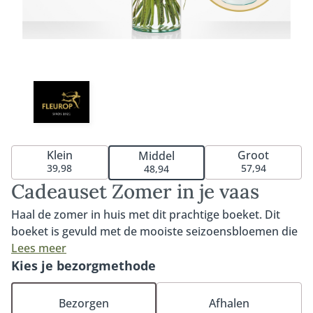
Klein
Groot
Middel
39,98
57,94
48,94
Cadeauset Zomer in je vaas
Haal de zomer in huis met dit prachtige boeket. Dit
boeket is gevuld met de mooiste seizoensbloemen die
samen een kleurrijk en geurig geheel vormen. Met
Lees meer
liefde samengesteld door de lokale Fleurop bloemist
Kies je bezorgmethode
en altijd met de meest dagverse bloemen. Geleverd
inclusief vaas. Voor de ultieme verrassing!
Bezorgen
Afhalen