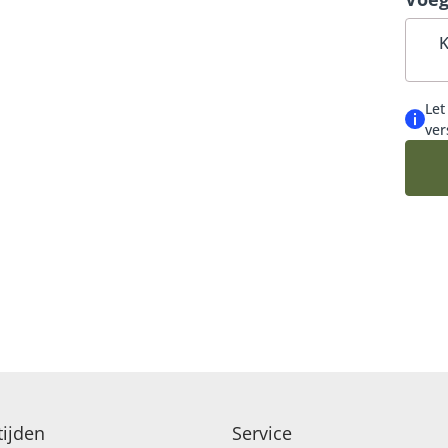
K
Let
ver
ijden
Service