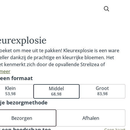
eurexplosie
oeket om mee uit te pakken! Kleurexplosie is een ware
eller dankzij de prachtige en kleurrijke bloemen. Het
t kenmerkt zich door de opvallende Strelizea of
onia, elegante Delphinium en bijzondere rozen en
 meer
 een formaat
ra's. Kleurexplosie is een ware eyecatcher en zorgt
andeerd voor een onvergetelijke indruk. Maak het nog
Klein
Groot
Middel
siever met onze bijpassende vaas, heerlijke chocolade of
53,98
83,98
68,98
uze bonbons.
 je bezorgmethode
Bezorgen
Afhalen
 een boodschap toe
Geen kaart