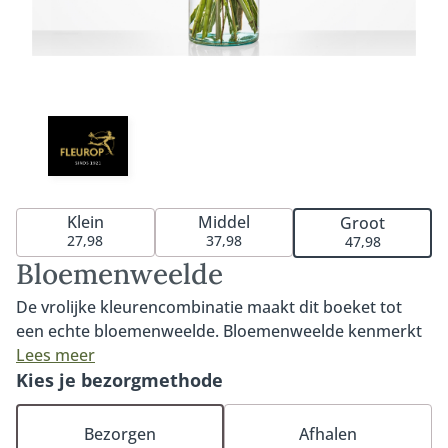
Klein
Middel
Groot
27,98
37,98
47,98
Bloemenweelde
De vrolijke kleurencombinatie maakt dit boeket tot
een echte bloemenweelde. Bloemenweelde kenmerkt
zich door de opvallende en elegante Delphinium, de
Lees meer
leuke Craspedia (gele bolletje) en mooie gerbera. Een
Kies je bezorgmethode
leuk en eigentijds boeket waarmee je iedereen een
plezier doet. Tip: bestel onze bijpassende vaas en
Bezorgen
Afhalen