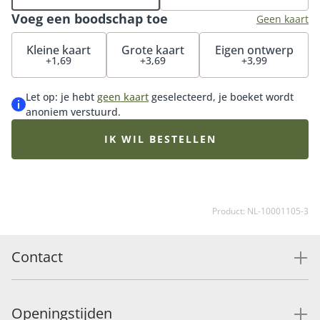
maak de verrassing compleet. Iemand echt
Voeg een boodschap toe
verwennen? Onze luxueuze bonbons en heerlijke
Geen kaart
chocolade zijn het perfecte cadeau voor bij je boeket.
Kleine kaart
Grote kaart
Eigen ontwerp
+1,69
+3,69
+3,99
Let op: je hebt
geen kaart
geselecteerd, je boeket wordt
anoniem verstuurd.
IK WIL BESTELLEN
Product: NL-10001105-3
Contact
Openingstijden